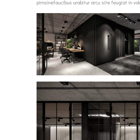
pimsinefaucibus urabitur arcu site feugiat in vol